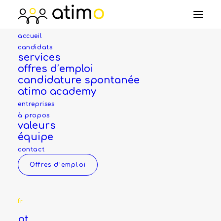
accueil
candidats
services
ouvrière de production
offres d’emploi
(H/F/X)
candidature spontanée
atimo academy
entreprises
à propos
valeurs
Entreprise
équipe
contact
Pour préserver l'anonymat de nos clients,
Offres d’emploi
nous communiquons sur l'entreprise lors d’un
éventuel entretien.
fr
Les dossiers sont uniquement envoyés avec
pt