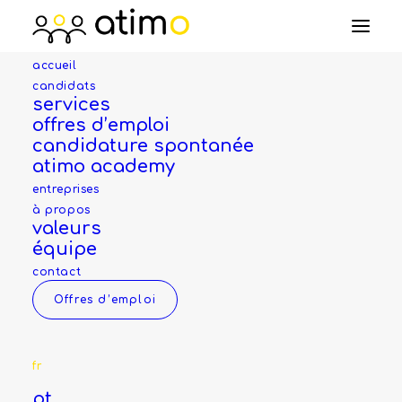
accueil
candidats
gérant d'immeubles min.
services
offres d’emploi
50%
candidature spontanée
atimo academy
(H/F/X)
entreprises
à propos
valeurs
équipe
Entreprise
contact
Offres d’emploi
Pour préserver l'anonymat de nos clients, nous
communiquons sur l'entreprise lors d’un
fr
éventuel entretien. Les dossiers sont
pt