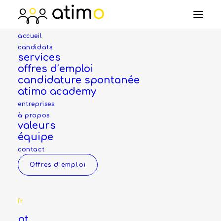
accueil
candidats
services
offres d’emploi
Candidature pour le
candidature spontanée
atimo academy
poste de
constructeur
entreprises
(machines)
à propos
valeurs
équipe
contact
Nom *
Offres d’emploi
fr
Prénom *
pt