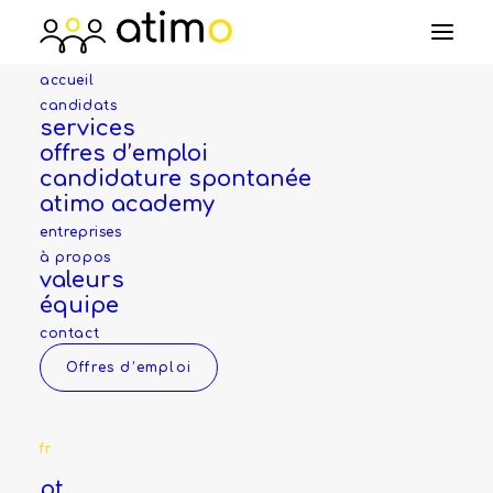
accueil
candidats
services
offres d’emploi
Candidature pour le
candidature spontanée
atimo academy
poste de
technicien
entreprises
à propos
valeurs
équipe
Nom *
contact
Offres d’emploi
Prénom *
fr
pt