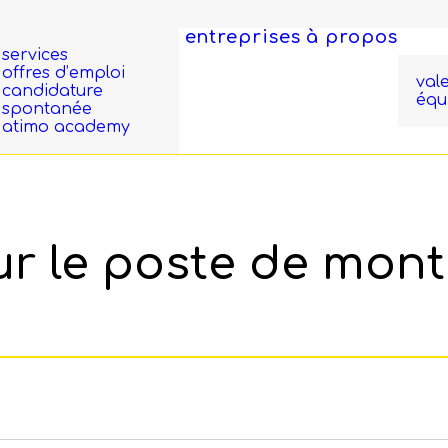
entreprises
à propos
services
offres d’emploi
val
candidature
équ
spontanée
atimo academy
r le poste de
monte