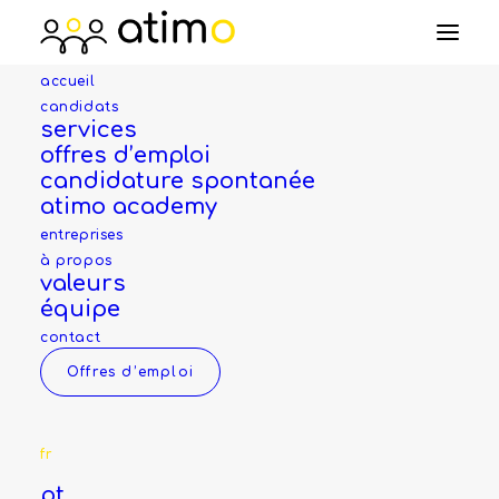
accueil
candidats
services
offres d’emploi
Candidature pour le
candidature spontanée
atimo academy
poste de
menuisier
entreprises
poseur
à propos
valeurs
équipe
contact
Nom *
Offres d’emploi
fr
Prénom *
pt