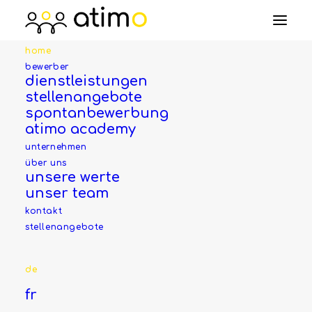
home
bewerber
dienstleistungen
stellenangebote
Seit über 30 Jahren auf
spontanbewerbung
HR-Dienstleistungen
atimo academy
spezialisiert.
unternehmen
über uns
unsere werte
Fest- und
unser team
Zeitarbeitsvermittlung
kontakt
Gehaltsabrechnung,
stellenangebote
Verwaltung von HR-Dossiers
de
fr