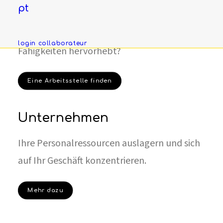
Bewerber
pt
Suchen Sie nach einem Job, der Ihre
login collaborateur
Fähigkeiten hervorhebt?
Eine Arbeitsstelle finden
Unternehmen
Ihre Personalressourcen auslagern und sich
auf Ihr Geschäft konzentrieren.
Mehr dazu