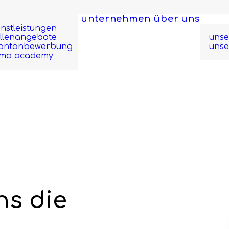
unternehmen
über uns
enstleistungen
ellenangebote
unse
ontanbewerbung
unse
imo academy
ns die