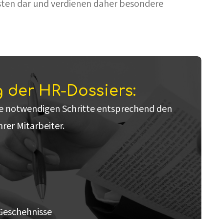
sten dar und verdienen daher besondere
 der HR-Dossiers:
e notwendigen Schritte entsprechend den
rer Mitarbeiter.
Geschehnisse