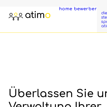
home
bewerber
di
st
sp
at
Überlassen Sie u
Verwaltung Ihrer