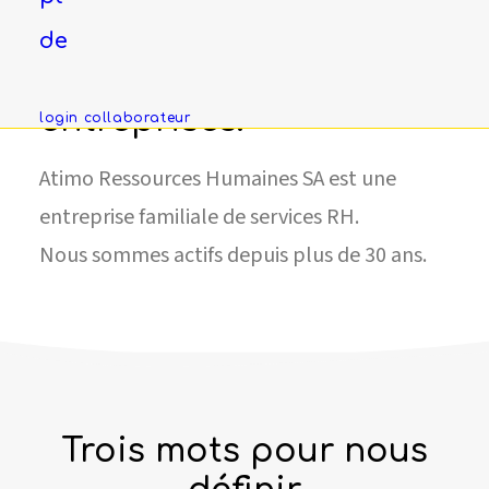
Une entreprise
familiale au service des
de
candidats et des
entreprises.
login collaborateur
Atimo Ressources Humaines SA est une
entreprise familiale de services RH.
Nous sommes actifs depuis plus de 30 ans.
Trois mots pour nous