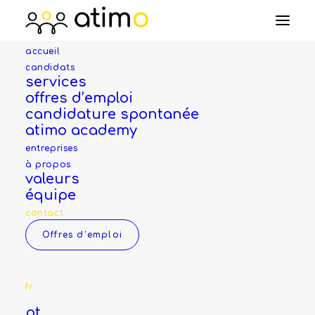
accueil
candidats
services
offres d’emploi
candidature spontanée
Notre équipe se tient à
atimo academy
disposition si vous
entreprises
à propos
avez des questions.
valeurs
équipe
contact
info@atimo.ch
Offres d’emploi
fr
pt