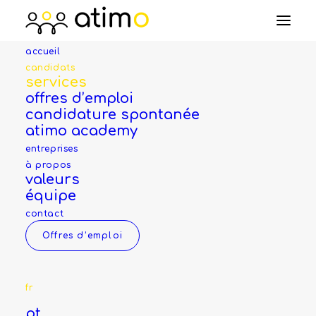
accueil
candidats
services
offres d’emploi
Être heureux dans une
candidature spontanée
activité en adéquation
atimo academy
avec vos compétences
entreprises
à propos
et vos expériences
valeurs
équipe
contact
Offres d’emploi
Nos offres d'emploi
Candidature spontanée
fr
pt