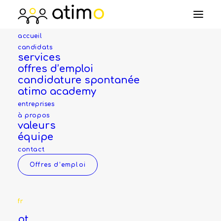
accueil
candidats
technicien de
services
offres d’emploi
maintenance
candidature spontanée
atimo academy
(H/F/X)
entreprises
à propos
valeurs
équipe
Entreprise
contact
Offres d’emploi
Pour préserver l'anonymat de nos clients, nous
communiquons sur l'entreprise lors d’un
éventuel entretien.
fr
Les dossiers sont uniquement envoyés avec
pt