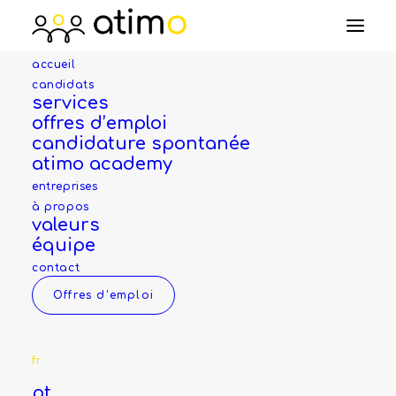
accueil
candidats
mécanicien en
services
offres d’emploi
motocycles
candidature spontanée
atimo academy
(H/F/X)
entreprises
à propos
valeurs
équipe
Entreprise
contact
Offres d’emploi
Pour préserver l'anonymat de nos clients, nous
ne communiquons pas sur l'entreprise.
fr
Notre activité se développe principalement
pt