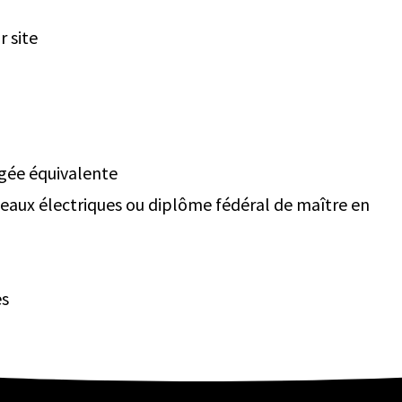
r site
ugée équivalente
leaux électriques ou diplôme fédéral de maître en
es